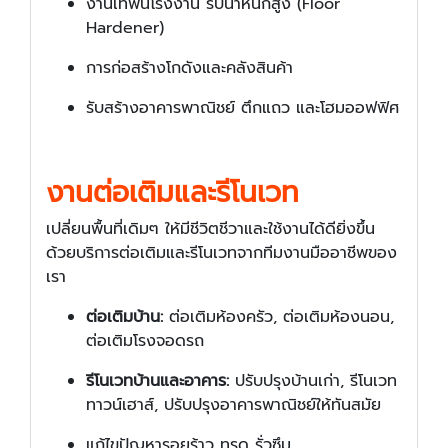
งานเทพื้นโรงงาน รับน้ำหนักสูง (Floor
Hardener)
การก่อสร้างโกดังและคลังสินค้า
รับสร้างอาคารพาณิชย์ ตึกแถว และโฮมออฟฟิศ
งานต่อเติมและรีโนเวท
เปลี่ยนพื้นที่เดิมๆ ให้มีชีวิตชีวาและใช้งานได้ดียิ่งขึ้น
ด้วยบริการต่อเติมและรีโนเวทจากทีมงานมืออาชีพของ
เรา
ต่อเติมบ้าน:
ต่อเติมห้องครัว, ต่อเติมห้องนอน,
ต่อเติมโรงจอดรถ
รีโนเวทบ้านและอาคาร:
ปรับปรุงบ้านเก่า, รีโนเวท
ทาวน์เฮาส์, ปรับปรุงอาคารพาณิชย์ให้ทันสมัย
แก้ไขปัญหารอยร้าว ทรุด รั่วซึม