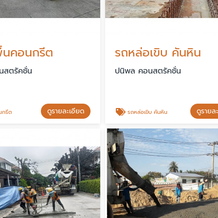
ื้นคอนกรีต
รถหล่อเขิบ คันหิน
สตรัคชั่น
ปนิพล คอนสตรัคชั่น
ดูรายละเอียด
ดูรายล
กรีต
รถหล่อเขิบ คันหิน