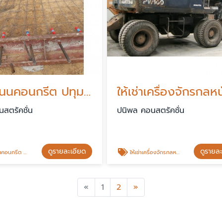
รับทําถนนคอนกรีต ปทุมธานี
ให้เช่าเครื่องจักรกลห
สตรัคชั่น
ปนิพล คอนสตรัคชั่น
ดูรายละเอียด
ดูรายล
กรีต ปทุมธานี
ให้เช่าเครื่องจักรกลหนัก
Previous
Next
«
1
2
»