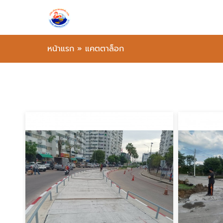
หน้าแรก
»
แคตตาล็อก